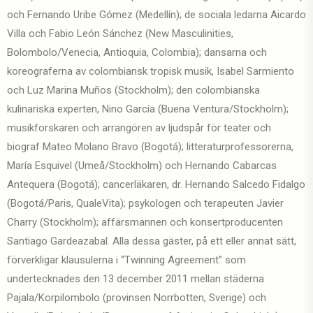
och Fernando Uribe Gómez (Medellín); de sociala ledarna Aicardo
Villa och Fabio León Sánchez (New Masculinities,
Bolombolo/Venecia, Antioquia, Colombia); dansarna och
koreograferna av colombiansk tropisk musik, Isabel Sarmiento
och Luz Marina Muños (Stockholm); den colombianska
kulinariska experten, Nino García (Buena Ventura/Stockholm);
musikforskaren och arrangören av ljudspår för teater och
biograf Mateo Molano Bravo (Bogotá); litteraturprofessorerna,
María Esquivel (Umeå/Stockholm) och Hernando Cabarcas
Antequera (Bogotá); cancerläkaren, dr. Hernando Salcedo Fidalgo
(Bogotá/Paris, QualeVita); psykologen och terapeuten Javier
Charry (Stockholm); affärsmannen och konsertproducenten
Santiago Gardeazabal. Alla dessa gäster, på ett eller annat sätt,
förverkligar klausulerna i “Twinning Agreement” som
undertecknades den 13 december 2011 mellan städerna
Pajala/Korpilombolo (provinsen Norrbotten, Sverige) och