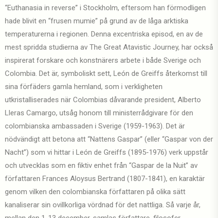
“Euthanasia in reverse” i Stockholm, eftersom han förmodligen
hade blivit en “frusen mumie” på grund av de låga arktiska
temperaturerna i regionen. Denna excentriska episod, en av de
mest spridda studierna av The Great Atavistic Journey, har också
inspirerat forskare och konstnärers arbete i både Sverige och
Colombia. Det är, symboliskt sett, León de Greiffs återkomst till
sina förfäders gamla hemland, som i verkligheten
utkristalliserades när Colombias dåvarande president, Alberto
Lleras Camargo, utsåg honom till ministerrådgivare för den
colombianska ambassaden i Sverige (1959-1963). Det är
nödvändigt att betona att “Nattens Gaspar” (eller “Gaspar von der
Nacht”) som vi hittar i León de Greiffs (1895-1976) verk uppstår
och utvecklas som en fiktiv enhet från “Gaspar de la Nuit” av
författaren Frances Aloysus Bertrand (1807-1841), en karaktär
genom vilken den colombianska författaren på olika sätt
kanaliserar sin ovillkorliga vördnad för det nattliga. Så varje år,
mellan den 1-13 december, samlas författare, filosofer,