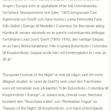
torgen i Europa som är uppkallade efter två colombianska
författare. Monumentets text lyder: ”1825 emigrerade Carl
Sigismund von Greiff och hans hustru Lovisa Petronella Faxe
från Skåne i Sverige till Medellín i Colombia. De återvände aldrig.
Hundra år senare skickade en av parets colombianska ättlingar,
författaren León (von) Greiff (1895-1976), den nattlige Gaspar,
en av hans fiktiva karaktärer, från tropiska Bolombolo i Colombia
till Korpilombolo. Gaspar levde här i ett kontemplativt liv i mer än
30 år.”
“European Festival of the Night” är inte på något sätt ett möte
tillägnat studien av León de Greiffs verk, utan den framträder
som ett tematiskt svar på kapitlet “Från Bolombolo i Colombia till
Korpilombolo i Sverige”, ur Julians bok, citerad ovan. Närmare
bestämt den “filosofiska exilen” och “Rimbaldian Fugue” av
“Gaspar of the Night” till Korpilombolo, och hans efterföljande