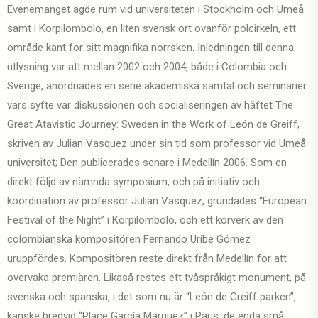
Evenemanget ägde rum vid universiteten i Stockholm och Umeå
samt i Korpilombolo, en liten svensk ort ovanför polcirkeln, ett
område känt för sitt magnifika norrsken. Inledningen till denna
utlysning var att mellan 2002 och 2004, både i Colombia och
Sverige, anordnades en serie akademiska samtal och seminarier
vars syfte var diskussionen och socialiseringen av häftet The
Great Atavistic Journey: Sweden in the Work of León de Greiff,
skriven av Julian Vasquez under sin tid som professor vid Umeå
universitet; Den publicerades senare i Medellín 2006. Som en
direkt följd av nämnda symposium, och på initiativ och
koordination av professor Julian Vasquez, grundades “European
Festival of the Night” i Korpilombolo, och ett körverk av den
colombianska kompositören Fernando Uribe Gómez
uruppfördes. Kompositören reste direkt från Medellín för att
övervaka premiären. Likaså restes ett tvåspråkigt monument, på
svenska och spanska, i det som nu är “León de Greiff parken”,
kanske bredvid “Place García Márquez” i Paris, de enda små