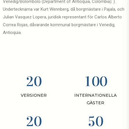
Venedig/Bolombolo (Department of Antioquia, Colombia). ).
Undertecknarna var Kurt Wennberg, då borgmästare i Pajala, och
Julian Vasquez Lopera, juridisk representant för Carlos Alberto
Correa Rojas, dåvarande kommunal borgmästare i Venedig,
Antioquia.
2
0
1
0
0
VERSIONER
INTERNATIONELLA
GÄSTER
2
0
5
0