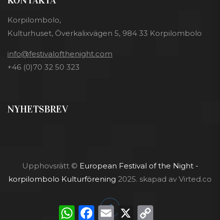
KONTAKTA
Korpilombolo,
Kulturhuset, Överkalixvägen 5, 984 33 Korpilombolo
info@festivalofthenight.com
+46 (0)70 32 50 323
NYHETSBREV
Upphovsrätt ©
European Festival of the Night -
korpilombolo Kulturförening
2025. skapad av Virted.co
W
F
E
X
C
h
a
m
o