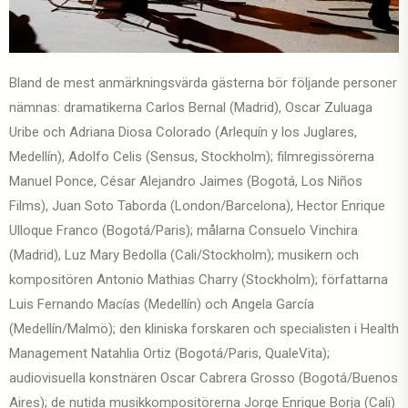
Bland de mest anmärkningsvärda gästerna bör följande personer
nämnas: dramatikerna Carlos Bernal (Madrid), Oscar Zuluaga
Uribe och Adriana Diosa Colorado (Arlequín y los Juglares,
Medellín), Adolfo Celis (Sensus, Stockholm); filmregissörerna
Manuel Ponce, César Alejandro Jaimes (Bogotá, Los Niños
Films), Juan Soto Taborda (London/Barcelona), Hector Enrique
Ulloque Franco (Bogotá/Paris); målarna Consuelo Vinchira
(Madrid), Luz Mary Bedolla (Cali/Stockholm); musikern och
kompositören Antonio Mathias Charry (Stockholm); författarna
Luis Fernando Macías (Medellín) och Angela García
(Medellín/Malmö); den kliniska forskaren och specialisten i Health
Management Natahlia Ortiz (Bogotá/Paris, QualeVita);
audiovisuella konstnären Oscar Cabrera Grosso (Bogotá/Buenos
Aires); de nutida musikkompositörerna Jorge Enrique Borja (Cali)